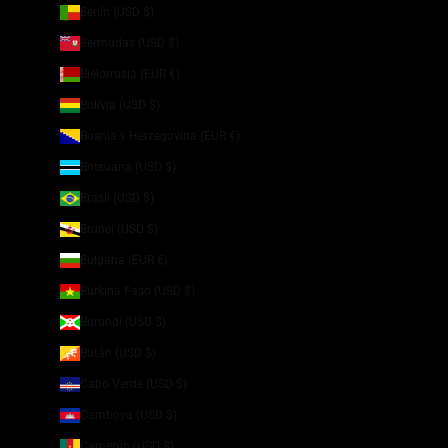
Benín (USD $)
Bermudas (USD $)
Bielorrusia (EUR €)
Bolivia (USD $)
Bosnia y Herzegovina (EUR €)
Botsuana (USD $)
Brasil (USD $)
Brunéi (USD $)
Bulgaria (EUR €)
Burkina Faso (USD $)
Burundi (USD $)
Bután (USD $)
Cabo Verde (USD $)
Camboya (USD $)
Camerún (USD $)