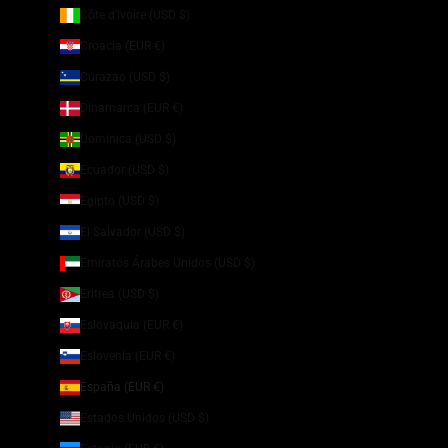
Côte d’Ivoire (USD $)
Croacia (EUR €)
Curazao (USD $)
Dinamarca (EUR €)
Dominica (USD $)
Ecuador (USD $)
Egipto (USD $)
El Salvador (USD $)
Emiratos Árabes Unidos (USD $)
Eritrea (USD $)
Eslovaquia (EUR €)
Eslovenia (EUR €)
España (EUR €)
Estados Unidos (USD $)