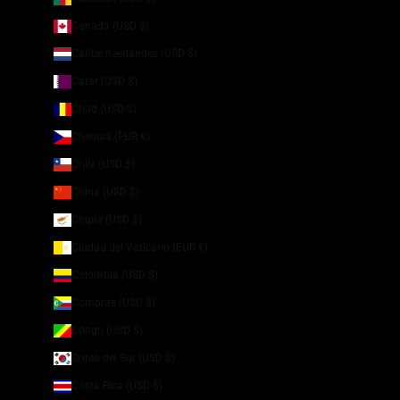
Canadá (USD $)
Caribe neerlandés (USD $)
Catar (USD $)
Chad (USD $)
Chequia (EUR €)
Chile (USD $)
China (USD $)
Chipre (USD $)
Ciudad del Vaticano (EUR €)
Colombia (USD $)
Comoras (USD $)
Congo (USD $)
Corea del Sur (USD $)
Costa Rica (USD $)