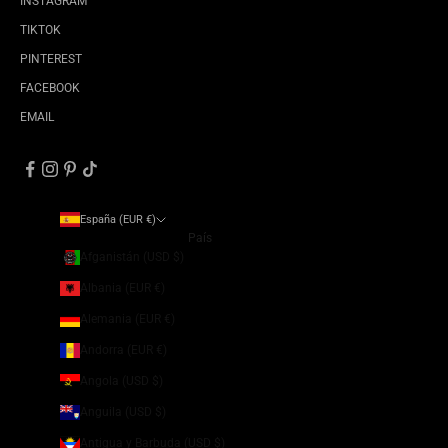
INSTAGRAM
TIKTOK
PINTEREST
FACEBOOK
EMAIL
España (EUR €)
País
Afganistán (USD $)
Albania (EUR €)
Alemania (EUR €)
Andorra (EUR €)
Angola (USD $)
Anguila (USD $)
Antigua y Barbuda (USD $)