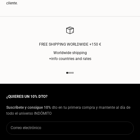
cliente.
FREE SHIPPING WORLDWIDE +150 €
Worldwide shipping
+info countries and rates
Ir al artículo 1
Ir al artículo 2
Ir al artículo 3
Ir al artículo 4
¿QUIERES UN 10% DTO?
Suscríbete y consigue 10%
dto en tu primera compra y mantente al día de
todo el universo INDÓMITO