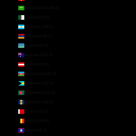
Arabia Saudí (USD $)
Argelia (USD $)
Argentina (USD $)
Armenia (USD $)
Aruba (USD $)
Australia (USD $)
Austria (EUR €)
Azerbaiyán (USD $)
Bahamas (USD $)
Bangladés (USD $)
Barbados (USD $)
Baréin (USD $)
Bélgica (EUR €)
Belice (USD $)